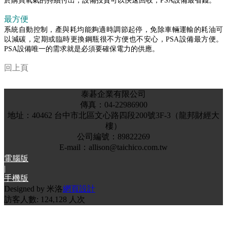
於購買氧氣的持續付出，設備投資可以快速回收，PSA設備最省錢。
機型估算
氮氣機系列
最方便
氮氣用途
系統自動控制，產與耗均能夠適時調節起停，免除車輛運輸的耗油可
以減碳，定期或臨時更換鋼瓶很不方便也不安心，PSA設備最方便。
AirSep氮氣機
PSA設備唯一的需求就是必須要確保電力的供應。
On Site氮氣機
TD 型氮氣機
回上頁
氮氣機連接圖
氮氣機耗電計算生產成本
聯絡我們
泰碁企業有限公司
聯絡我們
傳真：04-22986900
首頁表單
地址：40462 台中市北區文心路四段200號3F-3（龍邦財經大
關係企業
樓）
下載專區
公司編號：89822269
A、型錄
E-mail：allison@taichico.com.tw
B、中文版規格表
電腦版
C、中文版系統圖
|
手機版
D、AirSep各機型原廠規格書
Designed by 米洛
網頁設計
E、AirSep各機型原廠技術手冊
訪客人數: 124,128 人次