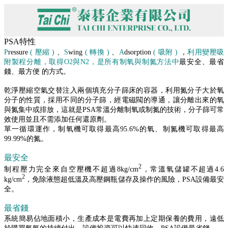
PSA特性
公司簡介
P
ressure
( 壓縮 )
、
S
wing
( 轉換 )
、
A
dsorption
( 吸附 )
，
利用變壓吸
About Us
附製程分離，取得O2與N2，是所有制氧與制氮方法中
最安全、最省
泰碁簡介
錢、最方便 的方式。
AirSep簡介
產品特色
乾淨壓縮空氣交替注入兩個填充分子篩床的容器，利用氮分子大於氧
品質保證
分子的性質，採用不同的分子篩，經電磁閥的導通，讓分離出來的氧
技術服務
與氮集中或排放，這就是PSA常溫分離制氧或制氮的技術，分子篩可常
PSA技術簡介
效使用並且不需添加任何還原劑。
單一循環運作，制氧機可取得最高95.6%的氧、制氮機可取得最高
PSA原理
99.99%的氮。
PSA特性
PSA圖示+系統連結
最安全
保養注意
2
制程壓力完全來自空壓機不超過8kg/cm
，常溫氧儲罐不超過4.6
氧氣機系列
2
kg/cm
，免除液態超低溫及高壓鋼瓶儲存及操作的風險，PSA設備最安
氧氣用途
全。
AS標準型主機規格表
醫院中心制氧系統圖
最省錢
工業用製氧系統
系統簡易佔地面積小，生產成本是電費再加上定期保養的費用，遠低
制氧機耗電生產成本