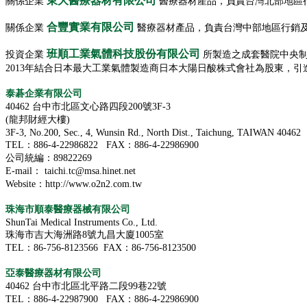
東大醫療器材有限公司
關係企業
醫療器材產品，負責台灣北部地區
機型估算
氮氣機系列
合豐實業有限公司
關係企業
醫療器材產品，負責台灣中部地區行銷
氮氣用途
班順工業氣體科技股份有限公司
AirSep氮氣機
投資企業
所製造之成套醫院中央制
2013年結合日本最大工業氣體製造商日本大陽日酸株式會社為股東，
On Site氮氣機
TD 型氮氣機
泰碁企業有限公司
氮氣機連接圖
40462 台中市北區文心路四段200號3F-3
氮氣機耗電計算生產成本
(龍邦財經大樓)
聯絡我們
3F-3, No.200, Sec., 4, Wunsin Rd., North Dist., Taichung, TAIWAN 40462
聯絡我們
TEL：886-4-22986822 FAX：886-4-22986900
首頁表單
公司統編：89822269
關係企業
E-mail： taichi.tc@msa.hinet.net
下載專區
Website：http://www.o2n2.com.tw
A、型錄
珠海市順泰醫療器械有限公司
B、中文版規格表
ShunTai Medical Instruments Co., Ltd.
C、中文版系統圖
珠海市吉大海洲路8號九昌大廈1005室
D、AirSep各機型原廠規格書
TEL：86-756-8123566 FAX：86-756-8123500
E、AirSep各機型原廠技術手冊
亞泰醫療器材有限公司
40462 台中市北區北平路二段99巷22號
TEL：886-4-22987900 FAX：886-4-22986900