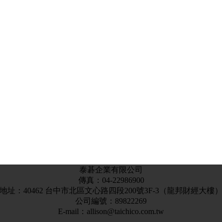
泰碁企業有限公司
傳真：04-22986900
地址：40462 台中市北區文心路四段200號3F-3（龍邦財經大樓
公司編號：89822269
E-mail：allison@taichico.com.tw