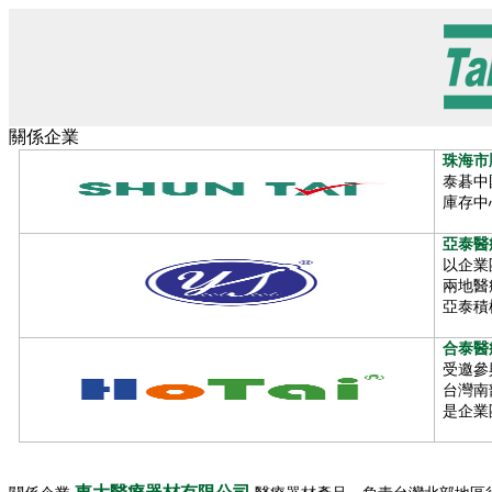
公司簡介
About Us
關係企業
泰碁簡介
珠海市
AirSep簡介
泰碁中
產品特色
庫存中
品質保證
技術服務
亞泰醫
PSA技術簡介
以企業
PSA原理
兩地醫
PSA特性
亞泰積
PSA圖示+系統連結
保養注意
合泰醫
受邀參
氧氣機系列
台灣南
氧氣用途
是企業
AS標準型主機規格表
醫院中心制氧系統圖
工業用製氧系統
制氧機耗電生產成本